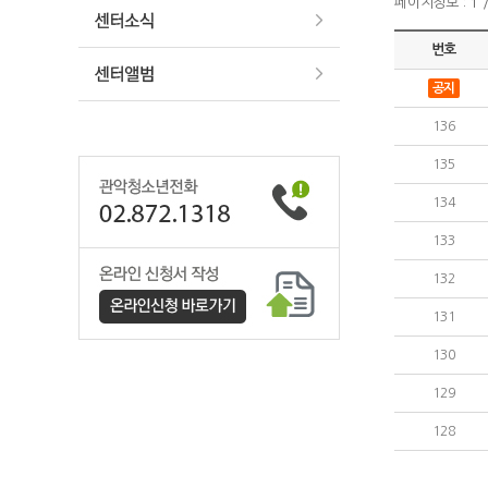
페이지정보 : 1 /
번호
공지
136
135
134
133
132
131
130
129
128