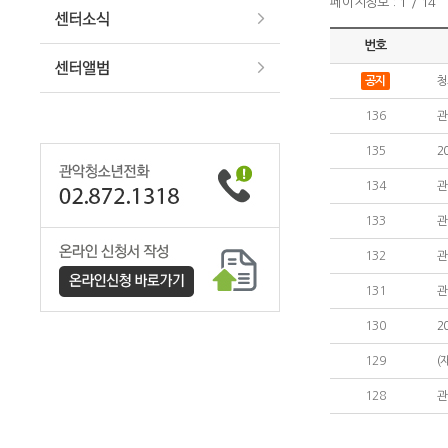
페이지정보 : 1 / 14
번호
공지
청
136
관
135
2
134
관
133
관
132
관
131
관
130
2
129
(
128
관